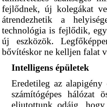
fejlődnek, új kolegákat ve
átrendezhetik a helyisé
technológia is fejlődik, eg
új eszközök. Legfőképpe
bővítéskor ne kelljen falat 
Intelligens épületek
Eredetileg az alapigény 
számítógépes hálózat ö
eljutottunk odáig, hog