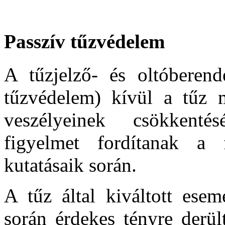
Passzív tűzvédelem
A tűzjelző- és oltóberend
tűzvédelem) kívül a tűz 
veszélyeinek csökkent
figyelmet fordítanak a f
kutatásaik során.
A tűz által kiváltott ese
során érdekes tényre derül