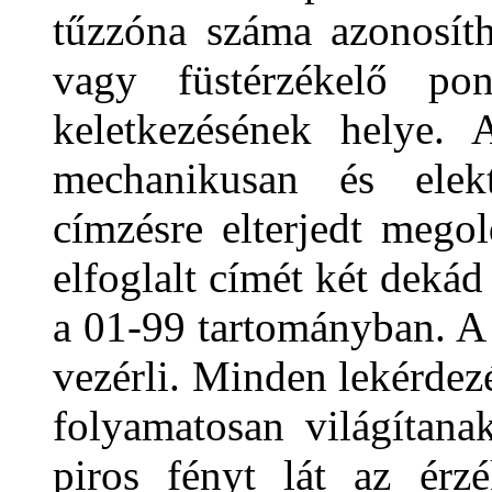
tűzzóna száma azonosíth
vagy füstérzékelő pon
keletkezésének helye. 
mechanikusan és elek
címzésre elterjedt mego
elfoglalt címét két dekád
a 01-99 tartományban. A
vezérli. Minden lekérdezé
folyamatosan világítana
piros fényt lát az érz