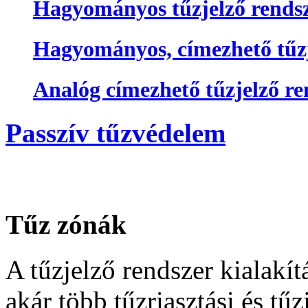
Hagyományos tűzjelző rends
Hagyományos, címezhető tűzj
Analóg címezhető tűzjelző re
Passzív tűzvédelem
Tűz zónák
A tűzjelző rendszer kialakít
akár több tűzriasztási és tűz