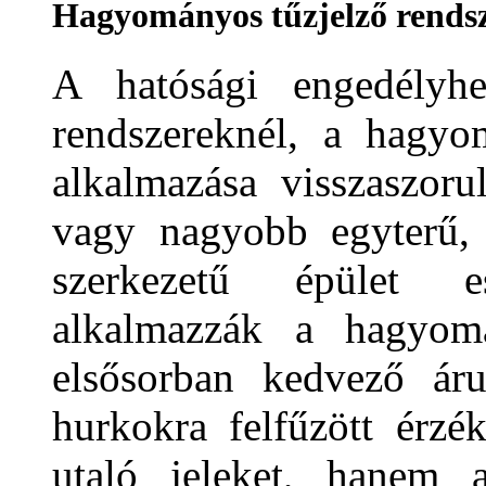
Hagyományos tűzjelző rends
A hatósági engedélyhe
rendszereknél, a hagyo
alkalmazása visszaszor
vagy nagyobb egyterű, 
szerkezetű épület 
alkalmazzák a hagyomá
elsősorban kedvező ár
hurkokra felfűzött érzé
utaló jeleket, hanem a 