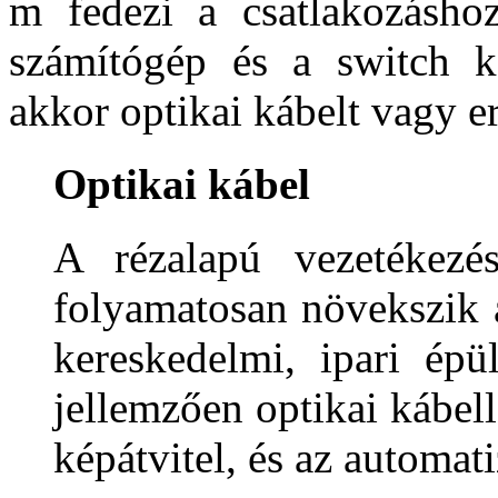
m fedezi a csatlakozásho
számítógép és a switch k
akkor optikai kábelt vagy e
Optikai kábel
A rézalapú vezetékezé
folyamatosan növekszik a
kereskedelmi, ipari épü
jellemzően optikai kábell
képátvitel, és az automati