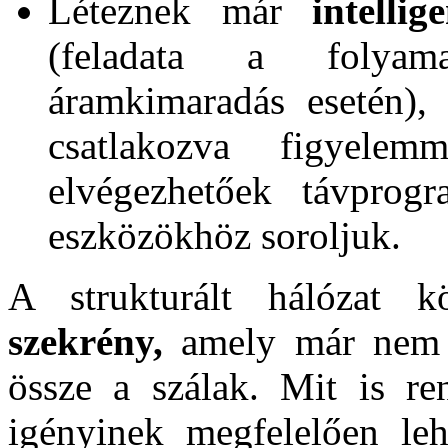
Léteznek már
intelli
(feladata a folyamat
áramkimaradás esetén),
csatlakozva figyelem
elvégezhetőek távprogr
eszközökhöz soroljuk.
A strukturált hálózat 
szekrény,
amely már nem 
össze a szálak. Mit is r
igényinek megfelelően lehe