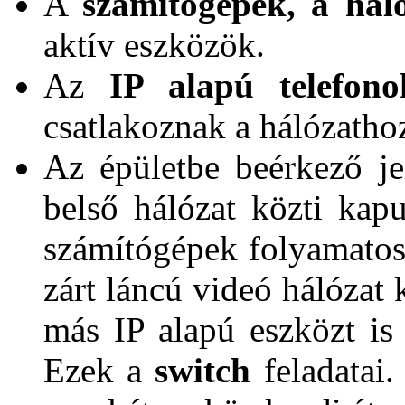
A
számítógépek, a há
aktív eszközök.
Az
IP alapú telefo
csatlakoznak a hálózatho
Az épületbe beérkező je
belső hálózat közti ka
számítógépek folyamatos k
zárt láncú videó hálózat 
más IP alapú eszközt is 
Ezek a
switch
feladatai.