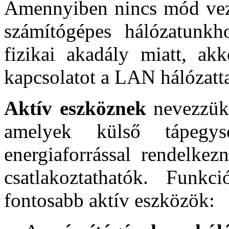
Amennyiben nincs mód veze
számítógépes hálózatunk
fizikai akadály miatt, ak
kapcsolatot a LAN hálózatta
Aktív eszköznek
nevezzük
amelyek külső tápegysé
energiaforrással rendelkez
csatlakoztathatók. Funkc
fontosabb aktív eszközök: