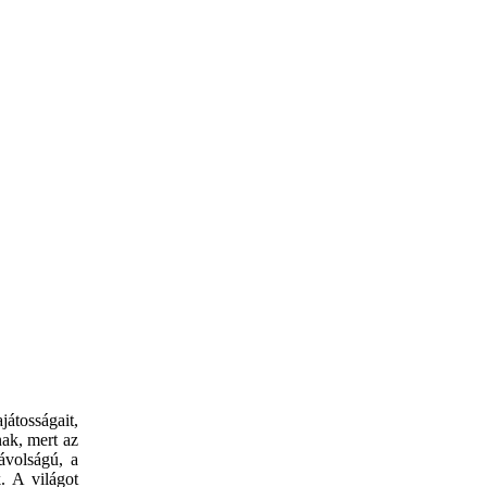
játosságait,
nak, mert az
ávolságú, a
. A világot