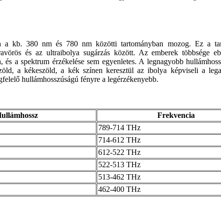
za a kb. 380 nm és 780 nm közötti tartományban mozog. Ez a ta
fravörös és az ultraibolya sugárzás között. Az emberek többsége e
a, és a spektrum érzékelése sem egyenletes. A legnagyobb hullámhos
öld, a kékeszöld, a kék színen keresztül az ibolya képviseli a leg
gfelelő hullámhosszúságú fényre a legérzékenyebb.
ullámhossz
Frekvencia
789-714 THz
714-612 THz
612-522 THz
522-513 THz
513-462 THz
462-400 THz