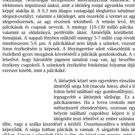
elektromos impulzussá alakul, amit a látóideg rostjai agyunkba veze
képpé alakítja át.
A 0,3 mm átlagos vastagságú ideghártya tartalmaz
idegsejt-osztályt, valamint a látóideget, ami összeköti a szemet az ag
idegrendszernek, az agy részének tekinthető. A retinán levő, fén
pálcikának és csapnak nevezik. A mintegy 110-130 millió pálcika bi
valamint az oldalirányú, perifériális látást. Átmérőjűk körülb
formájúak. A nappali fényben működő mintegy 5-7 millió csap rövid
mindösszesen 5-6 µm. A pálcikákkal nem látjuk a színeket, viszont
foton érzékelésére is képesek. A fényingerekre adott válaszidejük 
észlelhető gyors mozgások követéséről a pálcikák gondoskodnak. A csa
lehetővé, hogy háromféle pigment tartalmú csap van, így beszélhe
érzékeny csapokról. A színeknek érzékelése fotokémiai folyamat útj
ezerszer kisebb, mint a pálcikáké.
A látósejtek közel sem egyenletes eloszlá
átmérőjű sárga folt (macula lutea), ahol a
folton belül található egy gombostűfejny
legnagyobb a látósejtek sűrűsége. Ez a 
pálcikamentes.
Ha a fovea centralis met
méhsejtszerű elrendezésben, szorosan eg
helyein található csapokhoz képest is
látógödör teszi lehetővé az ember számára 
tűbe, vagy a szálka kiszedését a kézből. Összehasonlítva a teliho
képeződik. A sárga foltban pálcikák is vannak. A sárgafolti látás l
síkban. Ugyan a sárgafolti látás is éles, de közel sem annyira, mint 