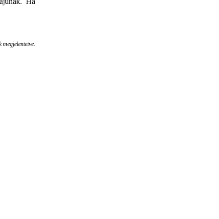
májúnak. Ha
k megjelentetve.