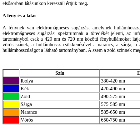
elsősorban látásunkon keresztül értjük meg.
A fény és a látás
A fénynek van elektromágneses sugárzás, amelynek hullámhoss
elektromágneses sugárzási spektrumnak a töredékét jelenti, az in
tartományból csak a 420 nm és 720 nm közötti fényhullámokat látj
vörös színek, a hullámhossz csökkenésével a narancs, a sárga, a z
hullámhosszúságot a látható tartományban. A szem a zöld színnek me
Szín
H
Ibolya
380-420 nm
Kék
420-490 nm
Zöld
490-575 nm
Sárga
575-585 nm
Narancs
585-650 nm
Vörös
650-750 nm