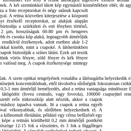
tnek. A két szemünkkel látott kép egymástól kismértékben eltér, de ag
za a foto receptorokat és négy utánuk kapcsolt
gyal. A retina közvetlen kiterjesztése a központi
yt érzékelő receptorokat, az alakjuk alapján
ztosítja a szürkületi és esti fényben történő,
elül 2 µm, hosszúságuk 60-80 µm és hengeres
ebb és csonka kúp alakú, legnagyobb átmérőjük
 rendkívül érzékenyek, adott esetben akár 1-2
sokkal kisebb, mint a csapoké. A látóterünkben
pok biztosítják a színes látást. Ezek azt teszik
tünk vörös fényre, zöld fényre és kék fényre
án valósul meg. A csapok érzékenysége mintegy
súak. A szem optikai tengelyének vonalába a látósugárba helyezkedik 
 látósejtek koncentrálódnak, ettől távolodva sűrűségük fokozatosan csök
i, 0,5-1 mm átmérőjű bemélyedés, ahol a retina vastagsága mindössze 
látógödör (fovea centralis, vagy foveola), 100000 csapsejttel ren
szetét erős mikroszkóp alatt nézzük, akkor a csapok
ymáshoz tapadva vannak. Itt a csapok a retina egyéb
 jóval vékonyabbak, és sűrűbben helyezkednek el. A
a kifinomult éleslátást, például egy cérna befűzését egy
ld képe a retinán körülbelül 0,2 mm átmérőjű pontként
átószöge 12-15 fok a vízszintes, és 3 fok a függőleges
a látógödöri. A sárgafolt segítségével tudunk olvasni. A