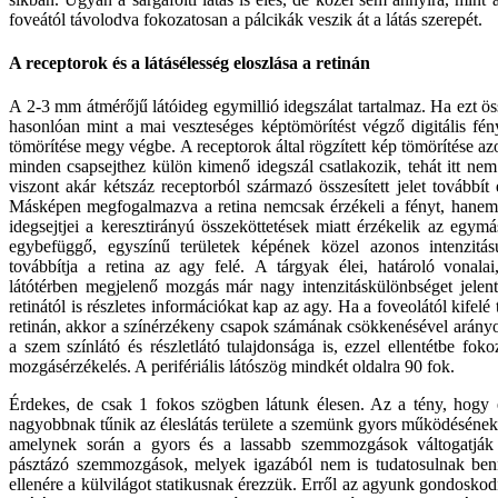
foveától távolodva fokozatosan a pálcikák veszik át a látás szerepét.
A receptorok és a látásélesség eloszlása a retinán
A 2-3 mm átmérőjű látóideg egymillió idegszálat tartalmaz. Ha ezt ö
hasonlóan mint a mai veszteséges képtömörítést végző digitális fén
tömörítése megy végbe. A receptorok által rögzített kép tömörítése 
minden csapsejthez külön kimenő idegszál csatlakozik, tehát itt nem 
viszont akár kétszáz receptorból származó összesített jelet továbbít 
Másképen megfogalmazva a retina nemcsak érzékeli a fényt, hanem el
idegsejtjei a keresztirányú összeköttetések miatt érzékelik az egymá
egybefüggő, egyszínű területek képének közel azonos intenzitású
továbbítja a retina az agy felé.
A tárgyak élei, határoló vonalai
látótérben megjelenő mozgás már nagy intenzitáskülönbséget jelent
retinától is részletes információkat kap az agy. Ha a foveolától kifelé
retinán, akkor a színérzékeny csapok számának csökkenésével arány
a szem színlátó és részletlátó tulajdonsága is, ezzel ellentétbe fok
mozgásérzékelés. A perifériális látószög mindkét oldalra 90 fok.
Érdekes, de csak 1 fokos szögben látunk élesen. Az a tény, hogy 
nagyobbnak tűnik az éleslátás területe a szemünk gyors működésének
amelynek során a gyors és a lassabb szemmozgások váltogatják
pásztázó szemmozgások, melyek igazából nem is tudatosulnak be
ellenére a külvilágot statikusnak érezzük. Erről az agyunk gondoskodi