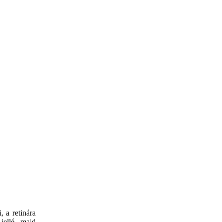
, a retinára
jellé, majd