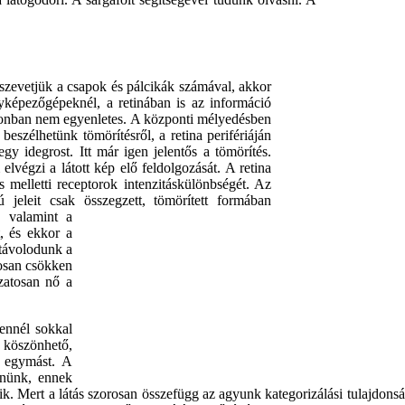
sszevetjük a csapok és pálcikák számával, akkor
yképezőgépeknél, a retinában is az információ
azonban nem egyenletes. A központi mélyedésben
beszélhetünk tömörítésről, a retina perifériáján
egy idegrost. Itt már igen jelentős a tömörítés.
végzi a látott kép elő feldolgozását. A retina
s melletti receptorok intenzitáskülönbségét. Az
 jeleit csak összegzett, tömörített formában
, valamint a
, és ekkor a
 távolodunk a
osan csökken
ozatosan nő a
ennél sokkal
 köszönhető,
 egymást. A
nnünk, ennek
k. Mert a látás szorosan összefügg az agyunk kategorizálási tulajdonsá