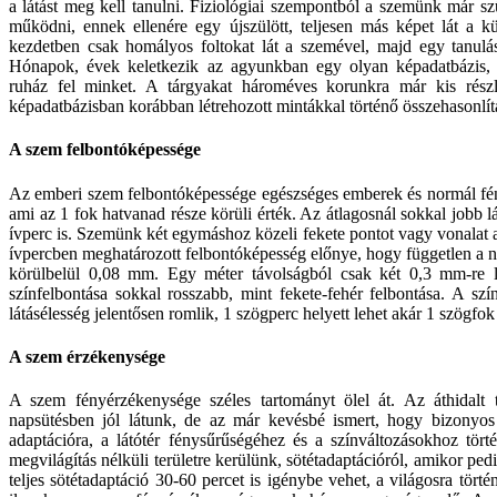
a látást meg kell tanulni.
Fiziológiai szempontból a szemünk már szü
működni, ennek ellenére egy újszülött, teljesen más képet lát a k
kezdetben csak homályos foltokat lát a szemével, majd egy tanulá
Hónapok, évek keletkezik az agyunkban egy olyan képadatbázis, a
ruház fel minket. A tárgyakat hároméves korunkra már kis részle
képadatbázisban korábban létrehozott mintákkal történő összehasonlítá
A szem felbontóképessége
Az emberi szem felbontóképessége egészséges emberek és normál fényv
ami az 1 fok hatvanad része körüli érték. Az átlagosnál sokkal jobb l
ívperc is. Szemünk két egymáshoz közeli fekete pontot vagy vonalat a
ívpercben meghatározott felbontóképesség előnye, hogy független a né
körülbelül 0,08 mm. Egy méter távolságból csak két 0,3 mm-re
színfelbontása sokkal rosszabb, mint fekete-fehér felbontása. A sz
látásélesség jelentősen romlik, 1 szögperc helyett lehet akár 1 szögfok 
A szem érzékenysége
A szem fényérzékenysége széles tartományt ölel át. Az áthidalt 
napsütésben jól látunk, de az már kevésbé ismert, hogy bizonyo
adaptációra, a látótér fénysűrűségéhez és a színváltozásokhoz tö
megvilágítás nélküli területre kerülünk, sötétadaptációról, amikor ped
teljes sötétadaptáció 30-60 percet is igénybe vehet, a világosra tört