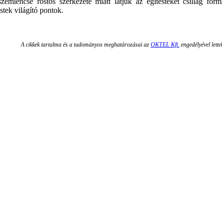
mlencse rostos szerkezete miatt látjuk az égitesteket csillag for
stek világító pontok.
A cikkek tartalma és a tudományos meghatározásai az
OKTEL Kft.
engedélyével lette