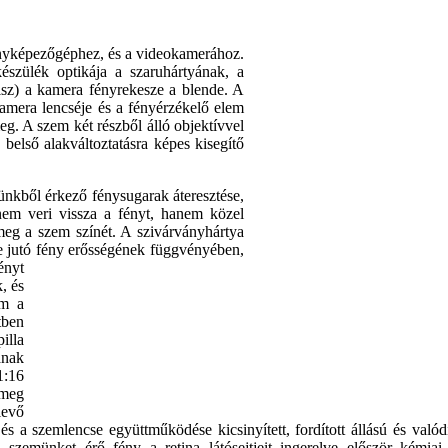
fényképezőgéphez, és a videokamerához.
észülék optikája a szaruhártyának, a
isz) a kamera fényrekesze a blende. A
kamera lencséje és a fényérzékelő elem
eg. A szem két részből álló objektívvel
 belső alakváltoztatásra képes kisegítő
tünkből érkező fénysugarak áteresztése,
 nem veri vissza a fényt, hanem közel
meg a szem színét. A szivárványhártya
e jutó fény erősségének függvényében,
ényt
, és
em a
tben
illa
ának
1:16
 meg
levő
s a szemlencse együttműködése kicsinyített, fordított állású és valódi
szemünket érő fény a retina látósejtjeit ingerelve először kémiai 