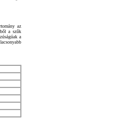
rtomány az
bből a szűk
szúságúak a
alacsonyabb