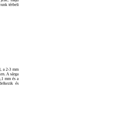
yunk térbeli
el, a 2-3 mm
ken. A sárga
0,1 mm és a
delkezik és