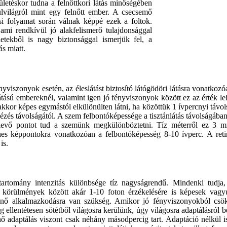
letéskor tudna a felnőttkori látás minőségében
ülvilágról mint egy felnőtt ember. A csecsemő
si folyamat során válnak képpé ezek a foltok.
mi rendkívül jó alakfelismerő tulajdonsággal
tekből is nagy biztonsággal ismerjük fel, a
s miatt.
iszonyok esetén, az éleslátást biztosító látógödöri látásra vonatkozó
átású embereknél, valamint igen jó fényviszonyok között ez az érték le
kkor képes egymástól elkülönülten látni, ha közöttük 1 ívpercnyi távo
zés távolságától. A szem felbontóképessége a tisztánlátás távolságába
 levő pontot tud a szemünk megkülönböztetni. Tíz méterről ez 3 
ínes képpontokra vonatkozóan a felbontóképesség 8-10 ívperc. A reti
is.
tartomány intenzitás különbsége tíz nagyságrendű. Mindenki tudja
s körülmények között akár 1-10 foton érzékelésére is képesek vag
rténő alkalmazkodásra van szükség. Amikor jó fényviszonyokból csö
ig ellentétesen sötétből világosra kerülünk, úgy világosra adaptálásról 
énő adaptálás viszont csak néhány másodpercig tart. Adaptáció nélkül i