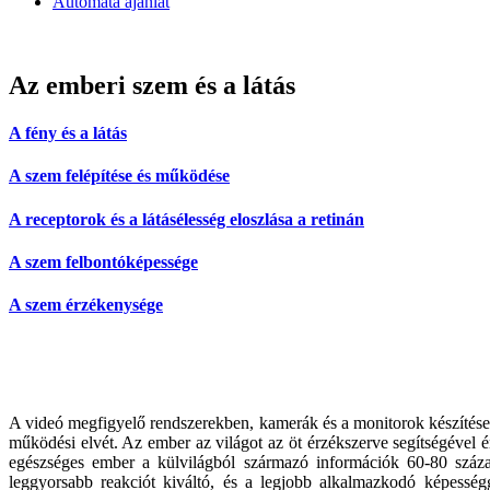
Automata ajánlat
Az emberi szem és a látás
A fény és a látás
A szem felépítése és működése
A receptorok és a látásélesség eloszlása a retinán
A szem felbontóképessége
A szem érzékenysége
A videó megfigyelő rendszerekben, kamerák és a monitorok készítése s
működési elvét. Az ember az világot az öt érzékszerve segítségével 
egészséges ember a külvilágból származó információk 60-80 száza
leggyorsabb reakciót kiváltó, és a legjobb alkalmazkodó képesség