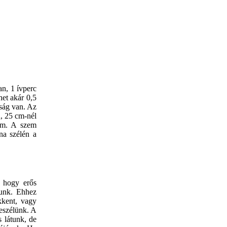
an, 1 ívperc
het akár 0,5
lság van. Az
n, 25 cm-nél
mm. A szem
na szélén a
, hogy erős
yunk. Ehhez
kkent, vagy
beszélünk. A
s látunk, de