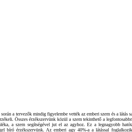
orán a tervezők mindig figyelembe vették az emberi szem és a látás sa
érzékeli. Összes érzékszervünk közül a szem tekinthető a legfontosabb
léka, a szem segítségével jut el az agyhoz. Ez a legnagyobb hatót
gel bíró érzékszervünk. Az emberi agy 40%-a a látással foglalkozik