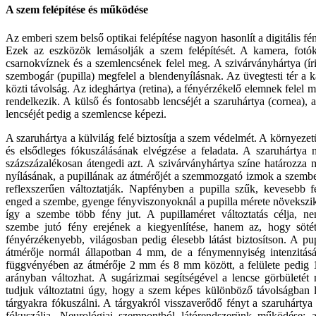
A szem felépítése és működése
Az emberi szem belső optikai felépítése nagyon hasonlít a digitális 
Ezek az eszközök lemásolják a szem felépítését. A kamera, fotók
csarnokvíznek és a szemlencsének felel meg. A szivárványhártya (ír
szembogár (pupilla) megfelel a blendenyílásnak. Az üvegtesti tér a 
közti távolság. Az ideghártya (retina), a fényérzékelő elemnek felel m
rendelkezik. A külső és fontosabb lencséjét a szaruhártya (cornea), a
lencséjét pedig a szemlencse képezi.
A szaruhártya a külvilág felé biztosítja a szem védelmét. A környeze
és elsődleges fókuszálásának elvégzése a feladata. A szaruhártya
százszázalékosan átengedi azt. A szivárványhártya színe határozza 
nyílásának, a pupillának az átmérőjét a szemmozgató izmok a szemb
reflexszerűen változtatják.
Napfényben a pupilla szűk, kevesebb f
enged a szembe, gyenge fényviszonyoknál a pupilla mérete növekszik
így a szembe több fény jut. A pupillaméret változtatás célja, n
szembe jutó fény erejének a kiegyenlítése, hanem az, hogy söté
fényérzékenyebb, világosban pedig élesebb látást biztosítson. A pup
átmérője normál állapotban 4 mm, de a fénymennyiség intenzitás
függvényében az átmérője 2 mm és 8 mm között, a felülete pedig 
arányban változhat. A sugárizmai segítségével a lencse görbületét
tudjuk változtatni úgy, hogy a szem képes különböző távolságban 
tárgyakra fókuszálni. A tárgyakról visszaverődő fényt a szaruhártya é
fókuszálja. Neurológiai szempontból látórendszerünk működése: a 