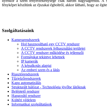
ilyenkor a szem fényérzékenysége csak három nagyságrendű. A sze
fényképet készítünk az éjszakai égboltról, akkor látható, hogy az égite
Szolgáltatásaink
Kamerarendszerek
Hol hasznosítható egy CCTV rendszer
A CCTV rendszerek felhasználási területei
A CCTV rendszer működése és jellemzői
Formájukat tekintve lehetnek
IP kamerák
A képalkotás alapjai
Az emberi szem és a látás
Riasztórendszerek
Tűzjelzőrendszerek
Kapu automatizálás
Strukturált hálózat - Technológia jövőbe látóknak
Beléptető rendszer
Hangosító rendszer
Kültéri védelem
Informatikai szolgáltatások