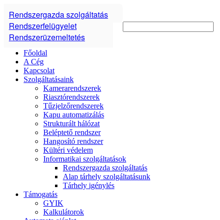
Rendszergazda szolgáltatás
Rendszerfelügyelet
Rendszerüzemeltetés
Főoldal
A Cég
Kapcsolat
Szolgáltatásaink
Kamerarendszerek
Riasztórendszerek
Tűzjelzőrendszerek
Kapu automatizálás
Strukturált hálózat
Beléptető rendszer
Hangosító rendszer
Kültéri védelem
Informatikai szolgáltatások
Rendszergazda szolgáltatás
Alap tárhely szolgáltatásunk
Tárhely igénylés
Támogatás
GYIK
Kalkulátorok